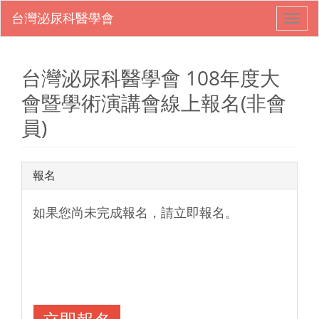
Toggl
navig
台灣泌尿科醫學會 108年度大
會暨學術演講會線上報名(非會
員)
報名
如果您尚未完成報名，請立即報名。